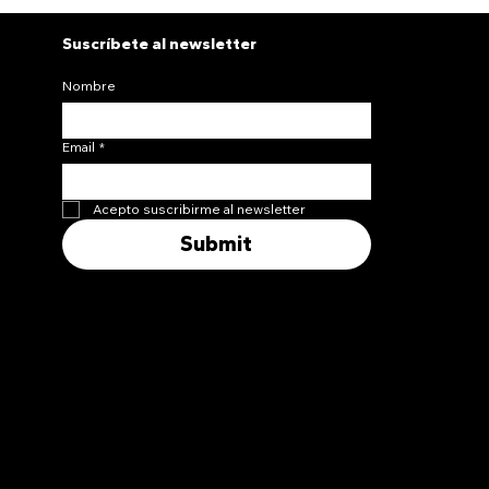
Suscríbete al newsletter
Nombre
Email
*
Acepto suscribirme al newsletter
Submit
SÍGUENOS
FAIR BLANKS
CONTÁCTANOS
PRODUCTOS
Instagram
Nosotros
Mail
Starter pack
Facebook
Aviso de privacidad
Whatsapp
Oversize 220 gsm
Devoluciones y reembolsos
Regular 220 gsm
Envíos
Mineral Wash
Solicita tu factura
Drainex
Se un distribuidor
© 2035 by FAIR BLANKS