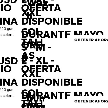
Was
IO
OFERTA
XXL
h
INA
DISPONIBLE
COL
 260 gsm
DURANTE MAYO
es colores
TALL
OBTENER AHOR
ORE
S - M -
AS
S
L - XL -
 USD
IO
OFERTA
XXL
INA
DISPONIBLE
COL
 260 gsm
DURANTE MAYO
Min
es colores
TALL
OBTENER AHOR
ORE