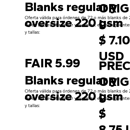
Blanks regular y
ORIG
Oferta válida para órdenes de 72 o más blanks de
oversize 220 gsm
L
Open End en fit regular y oversize, en los siguient
y tallas:
$ 7.1
USD
FAIR 5.99
PREC
Blanks regular y
ORIG
Oferta válida para órdenes de 72 o más blanks de
oversize 220 gsm
L
Open End en fit regular y oversize, en los siguient
y tallas:
$
8.75