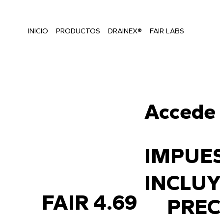
Envío gratis a todo México a partir de 1,999.00 mxn    ●   
INICIO
PRODUCTOS
DRAINEX®
FAIR LABS
Accede 
IMPUES
INCLUY
FAIR 4.69
PREC