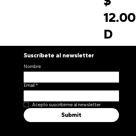
$
12.0
D
Suscríbete al newsletter
Nombre
Email
*
Acepto suscribirme al newsletter
Submit